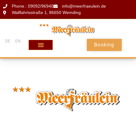
Phone.: 09092/96940
info@meerfraeulein.de
Wallfahrtsstraße 1, 86650 Wemding
DE
EN
Booking