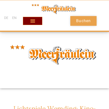
DE
EN
Buchen
Lichtspiele Wemding: Kino-